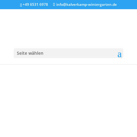
+49 6531 6978
info@kalverkamp-wintergarten.de
13. Feb.. 2019
Seite wählen