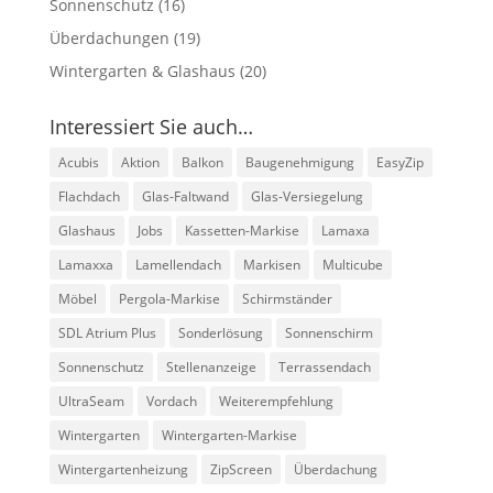
Sonnenschutz
(16)
Überdachungen
(19)
Wintergarten & Glashaus
(20)
Interessiert Sie auch…
Acubis
Aktion
Balkon
Baugenehmigung
EasyZip
Flachdach
Glas-Faltwand
Glas-Versiegelung
Glashaus
Jobs
Kassetten-Markise
Lamaxa
Lamaxxa
Lamellendach
Markisen
Multicube
Möbel
Pergola-Markise
Schirmständer
SDL Atrium Plus
Sonderlösung
Sonnenschirm
Sonnenschutz
Stellenanzeige
Terrassendach
UltraSeam
Vordach
Weiterempfehlung
Wintergarten
Wintergarten-Markise
Wintergartenheizung
ZipScreen
Überdachung