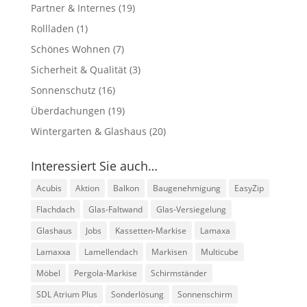
Partner & Internes
(19)
Rollladen
(1)
Schönes Wohnen
(7)
Sicherheit & Qualität
(3)
Sonnenschutz
(16)
Überdachungen
(19)
Wintergarten & Glashaus
(20)
Interessiert Sie auch…
Acubis
Aktion
Balkon
Baugenehmigung
EasyZip
Flachdach
Glas-Faltwand
Glas-Versiegelung
Glashaus
Jobs
Kassetten-Markise
Lamaxa
Lamaxxa
Lamellendach
Markisen
Multicube
Möbel
Pergola-Markise
Schirmständer
SDL Atrium Plus
Sonderlösung
Sonnenschirm