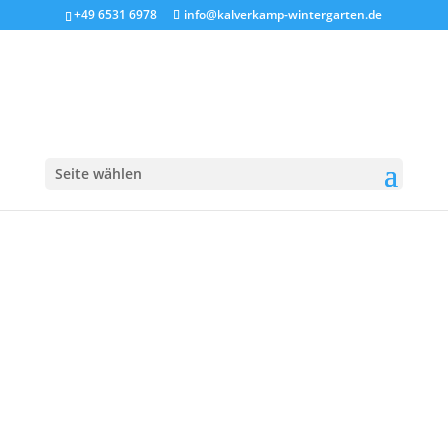
+49 6531 6978
info@kalverkamp-wintergarten.de
Monteur_KK – 1
Seite wählen
3. Juni. 2026