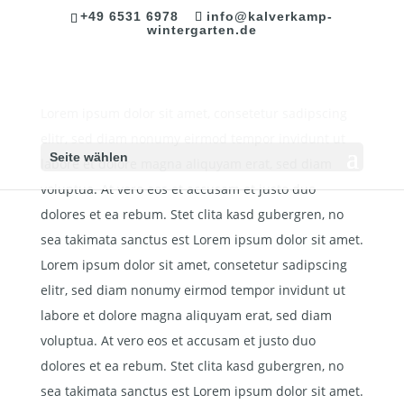
+49 6531 6978
info@kalverkamp-
wintergarten.de
Lorem ipsum dolor sit amet, consetetur sadipscing
elitr, sed diam nonumy eirmod tempor invidunt ut
Seite wählen
labore et dolore magna aliquyam erat, sed diam
voluptua. At vero eos et accusam et justo duo
dolores et ea rebum. Stet clita kasd gubergren, no
sea takimata sanctus est Lorem ipsum dolor sit amet.
Lorem ipsum dolor sit amet, consetetur sadipscing
elitr, sed diam nonumy eirmod tempor invidunt ut
labore et dolore magna aliquyam erat, sed diam
voluptua. At vero eos et accusam et justo duo
dolores et ea rebum. Stet clita kasd gubergren, no
sea takimata sanctus est Lorem ipsum dolor sit amet.