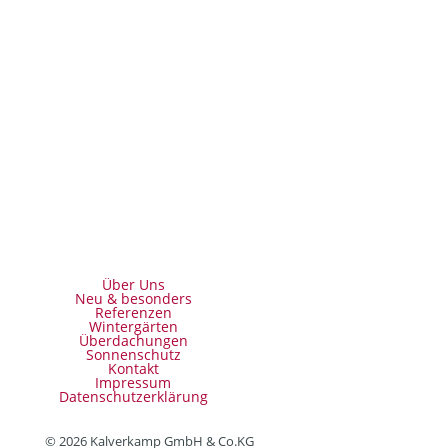
Montag bis Freitag 8 – 17 Uhr
Individuelle Termine gerne auf Anfrage
Über Uns
Neu & besonders
Referenzen
Wintergärten
Überdachungen
Sonnenschutz
Kontakt
Impressum
Datenschutzerklärung
© 2026 Kalverkamp GmbH & Co.KG