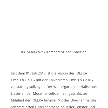
koordinieren wir auf Wunsch gerne die Arbeiten
aller Gewerke. Und später sind wir für Wartungen
oder Reparaturen für Sie im Einsatz. Sie wünschen
nachträgliche Ausstattungen oder regelmäßige
Wintergarten-Pflege? Sprechen Sie uns an.
KALVERKAMP – Kompetenz hat Tradition
Seit dem 01. Juli 2017 ist die Fusion der JOLEKA
GmbH & Co.KG mit der Kalverkamp GmbH & Co.KG
vollständig vollzogen. Der Wintergartenspezialist aus
Lieser an der Mosel ist seitdem ein geschätztes
Mitglied der JOLEKA Familie. Mit der Übernahme des
renommierten Unternehmens baut der Fenster und