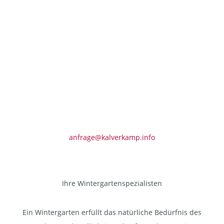
Teamleiter
Fachberater
Lars Becker
Lars Becker ist Ihr Ansprechpartner, wenn es um
eine Beratung, Terminabsprachen oder Koordination
geht. Sie haben Fragen zu Ihrem Angebot oder
besondere Wünsche für die Umsetzung? Lars hilft
Ihnen gerne weiter.
anfrage@kalverkamp.info
Ihre Wintergartenspezialisten
Ein Wintergarten erfüllt das natürliche Bedürfnis des