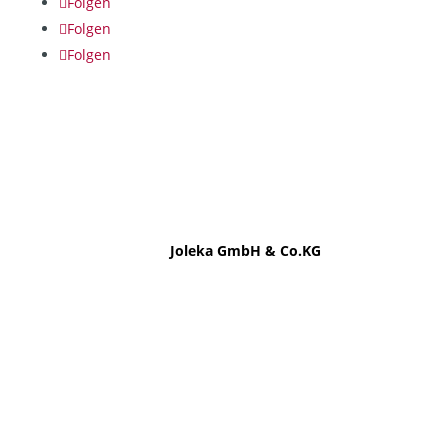
Folgen
Folgen
Folgen
Kalverkamp GmbH & Co.KG
Die Kalverkamp GmbH & Co.KG ist ein Schwester-
Unternehmen der
Joleka GmbH & Co.KG
.
Seit dem 01.07.17 verstärkt Kalverkamp den
Wintergarten-Sektor des Fenster- & Haustüren-
Spezialisten. Beide Unternehmen sind traditionell
familiengeführt und priorisieren höchste Qualität
und Kundenorientierung.