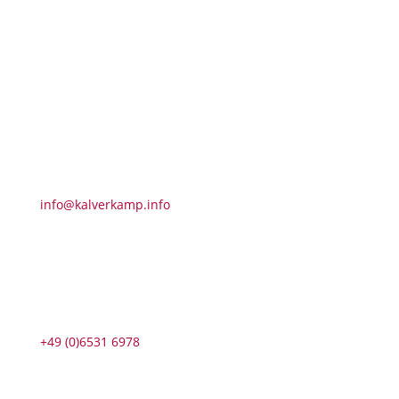
Kalverkamp GmbH & Co.KG
Hochstrasse 89
54470 Lieser
info@kalverkamp.info
+49 (0)6531 6978
Öffnungszeiten