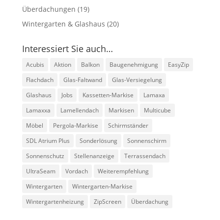
Überdachungen
(19)
Wintergarten & Glashaus
(20)
Interessiert Sie auch…
Acubis
Aktion
Balkon
Baugenehmigung
EasyZip
Flachdach
Glas-Faltwand
Glas-Versiegelung
Glashaus
Jobs
Kassetten-Markise
Lamaxa
Lamaxxa
Lamellendach
Markisen
Multicube
Möbel
Pergola-Markise
Schirmständer
SDL Atrium Plus
Sonderlösung
Sonnenschirm
Sonnenschutz
Stellenanzeige
Terrassendach
UltraSeam
Vordach
Weiterempfehlung
Wintergarten
Wintergarten-Markise
Wintergartenheizung
ZipScreen
Überdachung