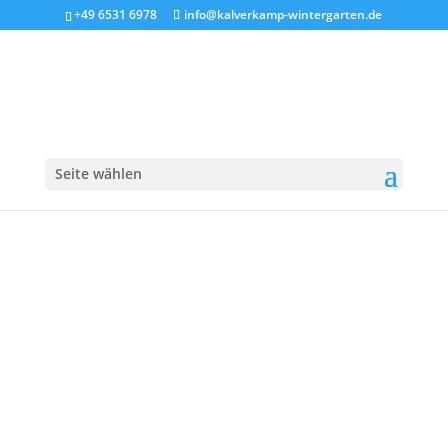
+49 6531 6978
info@kalverkamp-wintergarten.de
12. Nov.. 2018
Seite wählen