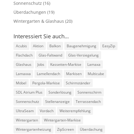
Sonnenschutz
(16)
Überdachungen
(19)
Wintergarten & Glashaus
(20)
Interessiert Sie auch…
Acubis
Aktion
Balkon
Baugenehmigung
EasyZip
Flachdach
Glas-Faltwand
Glas-Versiegelung
Glashaus
Jobs
Kassetten-Markise
Lamaxa
Lamaxxa
Lamellendach
Markisen
Multicube
Möbel
Pergola-Markise
Schirmständer
SDL Atrium Plus
Sonderlösung
Sonnenschirm
Sonnenschutz
Stellenanzeige
Terrassendach
UltraSeam
Vordach
Weiterempfehlung
Wintergarten
Wintergarten-Markise
Wintergartenheizung
ZipScreen
Überdachung