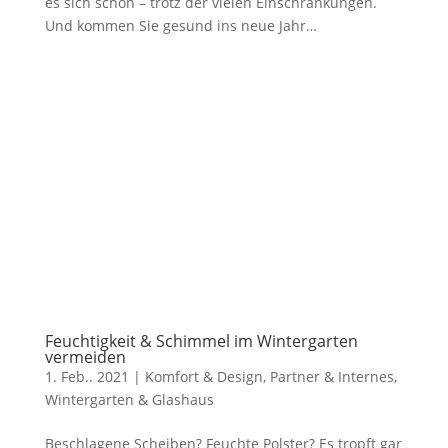
es sich schön – trotz der vielen Einschränkungen.
Und kommen Sie gesund ins neue Jahr…
Feuchtigkeit & Schimmel im Wintergarten
vermeiden
1. Feb.. 2021
|
Komfort & Design
,
Partner & Internes
,
Wintergarten & Glashaus
Beschlagene Scheiben? Feuchte Polster? Es tropft gar