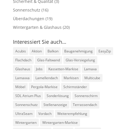
Sicherheit & Qualität
(3)
Sonnenschutz
(16)
Überdachungen
(19)
Wintergarten & Glashaus
(20)
Interessiert Sie auch…
Acubis
Aktion
Balkon
Baugenehmigung
EasyZip
Flachdach
Glas-Faltwand
Glas-Versiegelung
Glashaus
Jobs
Kassetten-Markise
Lamaxa
Lamaxxa
Lamellendach
Markisen
Multicube
Möbel
Pergola-Markise
Schirmständer
SDL Atrium Plus
Sonderlösung
Sonnenschirm
Sonnenschutz
Stellenanzeige
Terrassendach
UltraSeam
Vordach
Weiterempfehlung
Wintergarten
Wintergarten-Markise