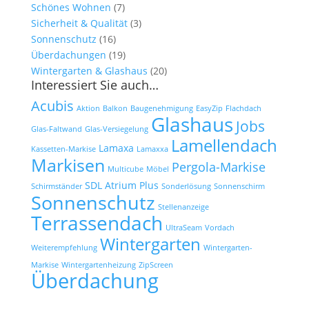
Schönes Wohnen
(7)
Sicherheit & Qualität
(3)
Sonnenschutz
(16)
Überdachungen
(19)
Wintergarten & Glashaus
(20)
Interessiert Sie auch…
Acubis
Aktion
Balkon
Baugenehmigung
EasyZip
Flachdach
Glashaus
Jobs
Glas-Faltwand
Glas-Versiegelung
Lamellendach
Lamaxa
Kassetten-Markise
Lamaxxa
Markisen
Pergola-Markise
Multicube
Möbel
SDL Atrium Plus
Schirmständer
Sonderlösung
Sonnenschirm
Sonnenschutz
Stellenanzeige
Terrassendach
UltraSeam
Vordach
Wintergarten
Weiterempfehlung
Wintergarten-
Markise
Wintergartenheizung
ZipScreen
Überdachung