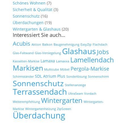
Schönes Wohnen
(7)
Sicherheit & Qualität
(3)
Sonnenschutz
(16)
Überdachungen
(19)
Wintergarten & Glashaus
(20)
Interessiert Sie auch…
Acubis
Aktion
Balkon
Baugenehmigung
EasyZip
Flachdach
Glashaus
Jobs
Glas-Faltwand
Glas-Versiegelung
Lamellendach
Lamaxa
Kassetten-Markise
Lamaxxa
Markisen
Pergola-Markise
Multicube
Möbel
SDL Atrium Plus
Schirmständer
Sonderlösung
Sonnenschirm
Sonnenschutz
Stellenanzeige
Terrassendach
UltraSeam
Vordach
Wintergarten
Weiterempfehlung
Wintergarten-
Markise
Wintergartenheizung
ZipScreen
Überdachung