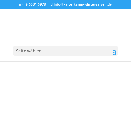
+49 6531 6978
info@kalverkamp-wintergarten.de
arbeitgeber_CMYK
Seite wählen