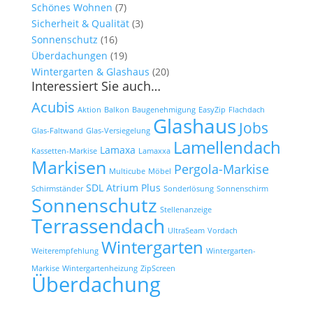
Schönes Wohnen
(7)
Sicherheit & Qualität
(3)
Sonnenschutz
(16)
Überdachungen
(19)
Wintergarten & Glashaus
(20)
Interessiert Sie auch…
Acubis
Aktion
Balkon
Baugenehmigung
EasyZip
Flachdach
Glashaus
Jobs
Glas-Faltwand
Glas-Versiegelung
Lamellendach
Lamaxa
Kassetten-Markise
Lamaxxa
Markisen
Pergola-Markise
Multicube
Möbel
SDL Atrium Plus
Schirmständer
Sonderlösung
Sonnenschirm
Sonnenschutz
Stellenanzeige
Terrassendach
UltraSeam
Vordach
Wintergarten
Weiterempfehlung
Wintergarten-
Markise
Wintergartenheizung
ZipScreen
Überdachung