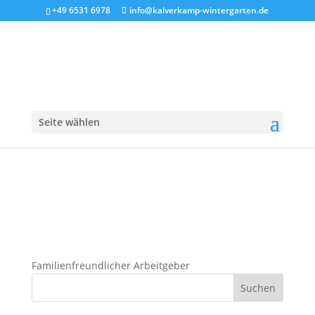
+49 6531 6978
info@kalverkamp-wintergarten.de
Familienfreundlicher
Arbeitgeber
Seite wählen
Familienfreundlicher Arbeitgeber