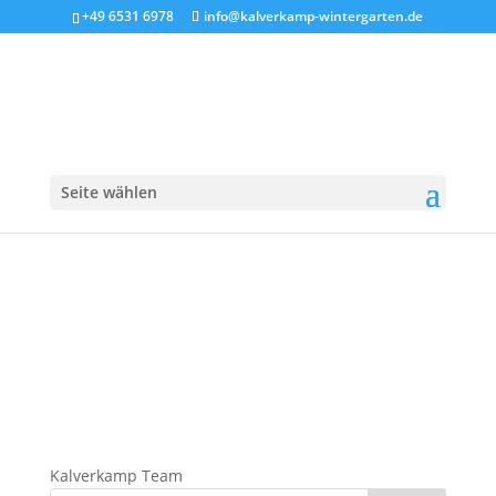
+49 6531 6978
info@kalverkamp-wintergarten.de
Kalverkamp_ueberuns_team
Seite wählen
Kalverkamp Team