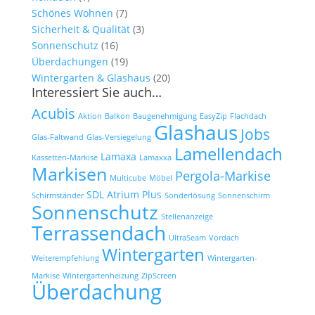
Schönes Wohnen
(7)
Sicherheit & Qualität
(3)
Sonnenschutz
(16)
Überdachungen
(19)
Wintergarten & Glashaus
(20)
Interessiert Sie auch…
Acubis
Aktion
Balkon
Baugenehmigung
EasyZip
Flachdach
Glashaus
Jobs
Glas-Faltwand
Glas-Versiegelung
Lamellendach
Lamaxa
Kassetten-Markise
Lamaxxa
Markisen
Pergola-Markise
Multicube
Möbel
SDL Atrium Plus
Schirmständer
Sonderlösung
Sonnenschirm
Sonnenschutz
Stellenanzeige
Terrassendach
UltraSeam
Vordach
Wintergarten
Weiterempfehlung
Wintergarten-
Markise
Wintergartenheizung
ZipScreen
Überdachung