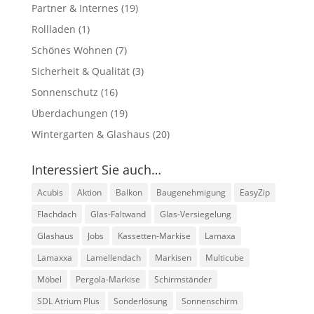
Partner & Internes
(19)
Rollladen
(1)
Schönes Wohnen
(7)
Sicherheit & Qualität
(3)
Sonnenschutz
(16)
Überdachungen
(19)
Wintergarten & Glashaus
(20)
Interessiert Sie auch…
Acubis
Aktion
Balkon
Baugenehmigung
EasyZip
Flachdach
Glas-Faltwand
Glas-Versiegelung
Glashaus
Jobs
Kassetten-Markise
Lamaxa
Lamaxxa
Lamellendach
Markisen
Multicube
Möbel
Pergola-Markise
Schirmständer
SDL Atrium Plus
Sonderlösung
Sonnenschirm