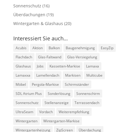
Sonnenschutz
(16)
Überdachungen
(19)
Wintergarten & Glashaus
(20)
Interessiert Sie auch…
Acubis
Aktion
Balkon
Baugenehmigung
EasyZip
Flachdach
Glas-Faltwand
Glas-Versiegelung
Glashaus
Jobs
Kassetten-Markise
Lamaxa
Lamaxxa
Lamellendach
Markisen
Multicube
Möbel
Pergola-Markise
Schirmständer
SDL Atrium Plus
Sonderlösung
Sonnenschirm
Sonnenschutz
Stellenanzeige
Terrassendach
UltraSeam
Vordach
Weiterempfehlung
Wintergarten
Wintergarten-Markise
Wintergartenheizung
ZipScreen
Überdachung