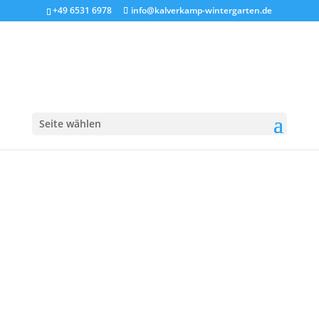
+49 6531 6978
info@kalverkamp-wintergarten.de
Vordach_V
Seite wählen
19. Nov.. 2018