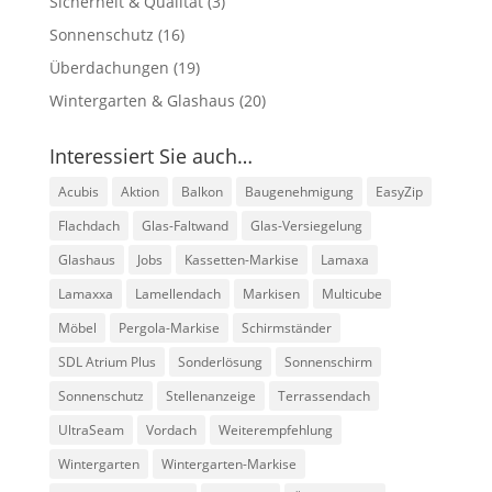
Sicherheit & Qualität
(3)
Sonnenschutz
(16)
Überdachungen
(19)
Wintergarten & Glashaus
(20)
Interessiert Sie auch…
Acubis
Aktion
Balkon
Baugenehmigung
EasyZip
Flachdach
Glas-Faltwand
Glas-Versiegelung
Glashaus
Jobs
Kassetten-Markise
Lamaxa
Lamaxxa
Lamellendach
Markisen
Multicube
Möbel
Pergola-Markise
Schirmständer
SDL Atrium Plus
Sonderlösung
Sonnenschirm
Sonnenschutz
Stellenanzeige
Terrassendach
UltraSeam
Vordach
Weiterempfehlung
Wintergarten
Wintergarten-Markise