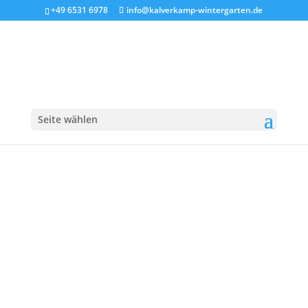
+49 6531 6978
info@kalverkamp-wintergarten.de
Pergola-Markise-4
Seite wählen
4. Apr.. 2019