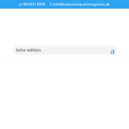
+49 6531 6978
info@kalverkamp-wintergarten.de
17. Dez.. 2018
Seite wählen