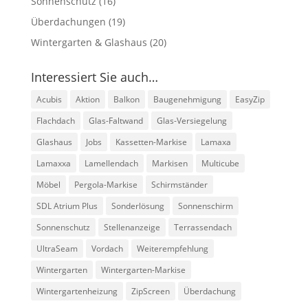
Sonnenschutz
(16)
Überdachungen
(19)
Wintergarten & Glashaus
(20)
Interessiert Sie auch…
Acubis
Aktion
Balkon
Baugenehmigung
EasyZip
Flachdach
Glas-Faltwand
Glas-Versiegelung
Glashaus
Jobs
Kassetten-Markise
Lamaxa
Lamaxxa
Lamellendach
Markisen
Multicube
Möbel
Pergola-Markise
Schirmständer
SDL Atrium Plus
Sonderlösung
Sonnenschirm
Sonnenschutz
Stellenanzeige
Terrassendach
UltraSeam
Vordach
Weiterempfehlung
Wintergarten
Wintergarten-Markise
Wintergartenheizung
ZipScreen
Überdachung