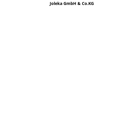
Unternehmen der
Joleka GmbH & Co.KG
.
Seit dem 01.07.17 verstärkt Kalverkamp den
Wintergarten-Sektor des Fenster- & Haustüren-
Spezialisten. Beide Unternehmen sind traditionell
familiengeführt und priorisieren höchste Qualität
und Kundenorientierung.