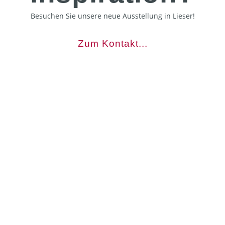
Besuchen Sie unsere neue Ausstellung in Lieser!
Zum Kontakt...
Wintergärten, Überdachungen & Sonnenschutz
Erfahrene & kreative Fachplaner
Überdurchschnittliche Produkt-Qualität