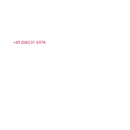
+49 (0)6531 6978
Öffnungszeiten
Montag bis Freitag 8 – 17 Uhr
Individuelle Termine gerne auf Anfrage