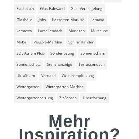
Flachdach
Glas-Faltwand
Glas-Versiegelung
Glashaus
Jobs
Kassetten-Markise
Lamaxa
Lamaxxa
Lamellendach
Markisen
Multicube
Möbel
Pergola-Markise
Schirmständer
SDL Atrium Plus
Sonderlösung
Sonnenschirm
Sonnenschutz
Stellenanzeige
Terrassendach
UltraSeam
Vordach
Weiterempfehlung
Wintergarten
Wintergarten-Markise
Wintergartenheizung
ZipScreen
Überdachung
Mehr
Inspiration?