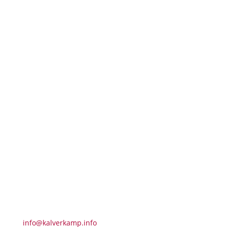
Wir freuen uns auf Ihren Besuch
Kalverkamp GmbH & Co.KG
Hochstrasse 89
54470 Lieser
info@kalverkamp.info